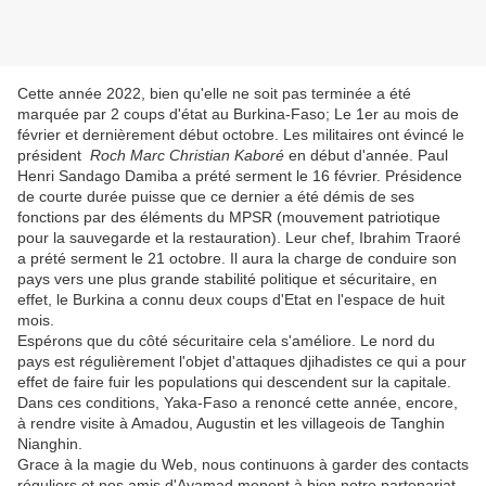
Cette année 2022, bien qu'elle ne soit pas terminée a été
marquée par 2 coups d'état au Burkina-Faso; Le 1er au mois de
février et dernièrement début octobre. Les militaires ont évincé le
président
Roch Marc Christian Kaboré
en début d'année. Paul
Henri Sandago Damiba a prété serment le 16 février. Présidence
de courte durée puisse que ce dernier a été démis de ses
fonctions
par des éléments du MPSR (mouvement patriotique
pour la sauvegarde et la restauration).
Leur chef, Ibrahim Traoré
a prété serment le 21 octobre.
Il aura la charge de conduire son
pays vers une plus grande stabilité politique et sécuritaire, en
effet, le Burkina a connu deux coups d'Etat en l'espace de huit
mois.
Espérons que du côté sécuritaire cela s'améliore. Le nord du
pays est régulièrement l'objet d'attaques djihadistes ce qui a pour
effet de faire fuir les populations qui descendent sur la capitale.
Dans ces conditions, Yaka-Faso a renoncé cette année, encore,
à rendre visite à Amadou, Augustin et les villageois de Tanghin
Nianghin.
Grace à la magie du Web, nous continuons à garder des contacts
réguliers et nos amis d'Ayamad menent à bien notre partenariat.