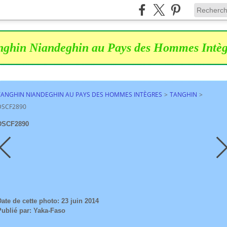
nghin Niandeghin au Pays des Hommes Intèg
TANGHIN NIANDEGHIN AU PAYS DES HOMMES INTÈGRES
>
TANGHIN
>
DSCF2890
DSCF2890
Date de cette photo: 23 juin 2014
Publié par: Yaka-Faso